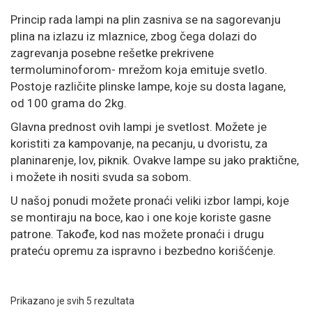
Princip rada lampi na plin zasniva se na sagorevanju
plina na izlazu iz mlaznice, zbog čega dolazi do
zagrevanja posebne rešetke prekrivene
termoluminoforom- mrežom koja emituje svetlo.
Postoje različite plinske lampe, koje su dosta lagane,
od 100 grama do 2kg.
Glavna prednost ovih lampi je svetlost. Možete je
koristiti za kampovanje, na pecanju, u dvoristu, za
planinarenje, lov, piknik. Ovakve lampe su jako praktične,
i možete ih nositi svuda sa sobom.
U našoj ponudi možete pronaći veliki izbor lampi, koje
se montiraju na boce, kao i one koje koriste gasne
patrone. Takođe, kod nas možete pronaći i drugu
prateću opremu za ispravno i bezbedno korišćenje.
Prikazano je svih 5 rezultata