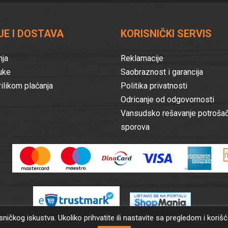
E I DOSTAVA
KORISNIČKI SERVIS
nja
Reklamacije
uke
Saobraznost i garancija
rilikom plaćanja
Politika privatnosti
Odricanje od odgovornosti
Vansudsko rešavanje potrošač
sporova
.
risničkog iskustva. Ukoliko prihvatite ili nastavite sa pregledom i ko