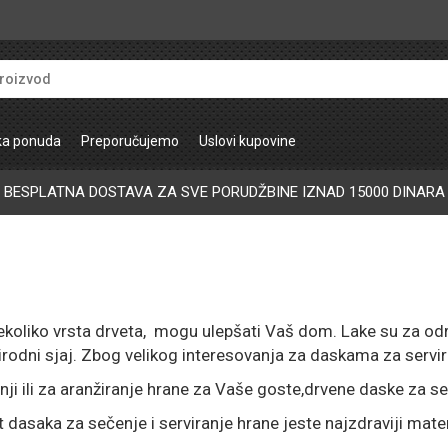
ka ponuda
Preporučujemo
Uslovi kupovine
BESPLATNA DOSTAVA ZA SVE PORUDŽBINE IZNAD 15000 DINARA
ekoliko vrsta drveta, mogu ulepšati Vaš dom. Lake su za o
prirodni sjaj. Zbog velikog interesovanja za daskama za serv
i ili za aranžiranje hrane za Vaše goste,drvene daske za seč
dasaka za sečenje i serviranje hrane jeste najzdraviji materi