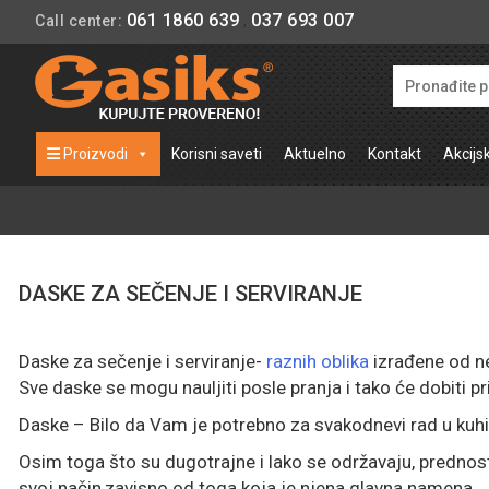
061 1860 639
037 693 007
Call center:
,
Proizvodi
Korisni saveti
Aktuelno
Kontakt
Akcijs
DASKE ZA SEČENJE I SERVIRANJE
Daske za sečenje i serviranje-
raznih oblika
izrađene od n
Sve daske se mogu nauljiti posle pranja i tako će dobiti 
Daske – Bilo da Vam je potrebno za svakodnevi rad u kuhinj
Osim toga što su dugotrajne i lako se održavaju, prednost 
svoj način,zavisno od toga koja je njena glavna namena.