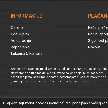
INFORMACIJE
PLAĆANJ
O nama
Način plaća
Gde kupiti?
Način ispor
Veleprodaja
Sigurnost p
Zaposlenje
Novosti
Lokacije & Kontakt
Sve cene na ovom sajtu iskazane su u dinarima. PDV je uračunat u cenu
Neprestano se trudimo da sve prikazano na web sajtu bude sa tačnim
specifikacijama, nazivima, cenama i fotografijama. Ipak, ne možemo da
garantujemo da su sve ove informacije u potpunosti ispravne.
Ovaj web sajt koristi cookies (kolačiće) radi poboljšanja vašeg ko