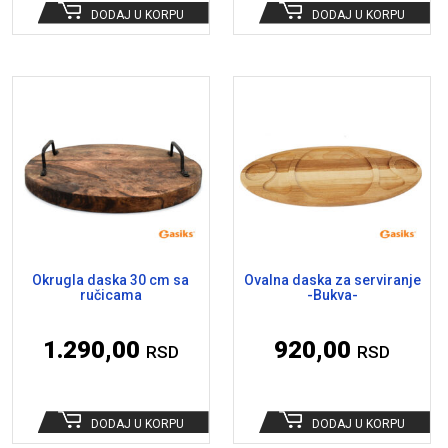
DODAJ U KORPU
DODAJ U KORPU
Okrugla daska 30 cm sa
Ovalna daska za serviranje
ručicama
-Bukva-
1.290,00
920,00
RSD
RSD
DODAJ U KORPU
DODAJ U KORPU