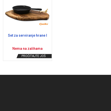
Set za serviranje hrane I
Nema na zalihama
PROČITAJTE JOŠ
ternative: