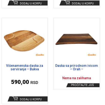
DODAJ U KORPU
DODAJ U KORPU
Višenamenska daska za
Daska sa prirodnom ivicom
serviranje – Bukva
– Orah –
Nema na zalihama
590,00
RSD
PROČITAJTE JOŠ
DODAJ U KORPU