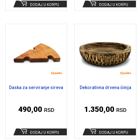
DODAJ U KORPU
DODAJ U KORPU
Daska za serviranje sireva
Dekorativna drvena činija
490,00
1.350,00
RSD
RSD
DODAJ U KORPU
DODAJ U KORPU