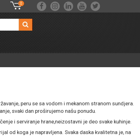
0
državanje, peru se sa vodom i mekanom stranom sundjera.
iranje, svaki dan proširujemo našu ponudu.
enje i serviranje hrane,neizostavni je deo svake kuhinje.
jal od koga je napravljena. Svaka daska kvalitetna je, na