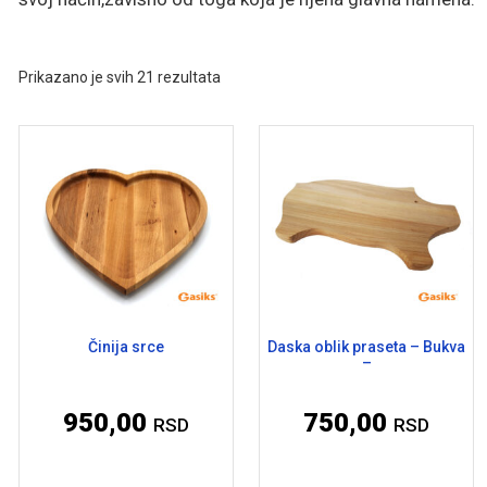
Prikazano je svih 21 rezultata
Činija srce
Daska oblik praseta – Bukva
–
950,00
750,00
RSD
RSD