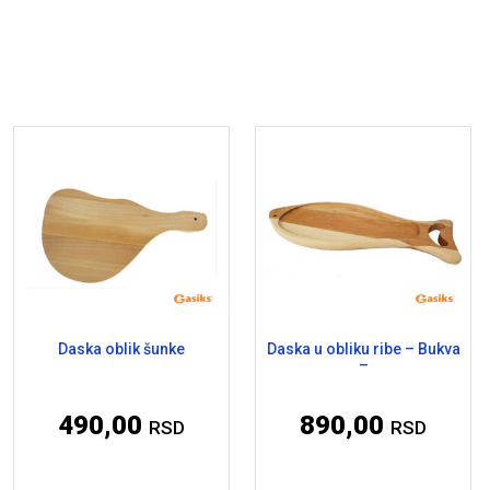
Daska oblik šunke
Daska u obliku ribe – Bukva
–
490,00
890,00
RSD
RSD