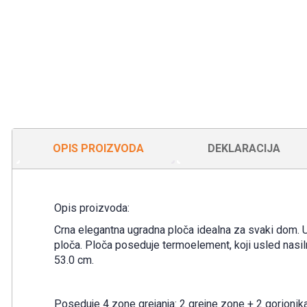
OPIS PROIZVODA
DEKLARACIJA
Opis proizvoda:
Crna elegantna ugradna ploča idealna za svaki dom. U
ploča. Ploča poseduje termoelement, koji usled nasil
53.0 cm.
Poseduje 4 zone grejanja: 2 grejne zone + 2 gorionika