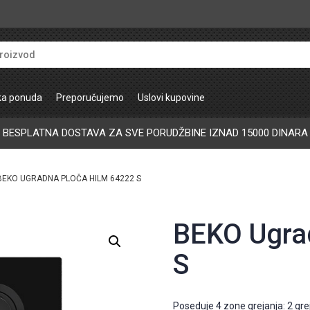
ka ponuda
Preporučujemo
Uslovi kupovine
BESPLATNA DOSTAVA ZA SVE PORUDŽBINE IZNAD 15000 DINARA
BEKO UGRADNA PLOČA HILM 64222 S
BEKO Ugra
S
Poseduje 4 zone grejanja: 2 gre