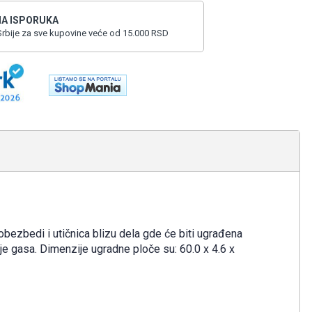
A ISPORUKA
i Srbije za sve kupovine veće od 15.000 RSD
bezbedi i utičnica blizu dela gde će biti ugrađena
e gasa. Dimenzije ugradne ploče su: 60.0 x 4.6 x