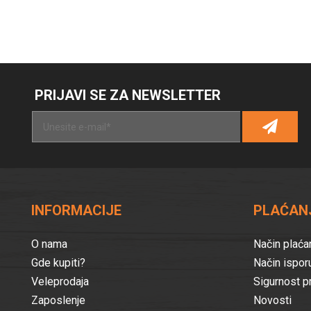
PRIJAVI SE ZA NEWSLETTER
Al
INFORMACIJE
PLAĆANJ
O nama
Način plaća
Gde kupiti?
Način ispor
Veleprodaja
Sigurnost p
Zaposlenje
Novosti