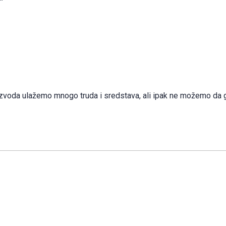
proizvoda ulažemo mnogo truda i sredstava, ali ipak ne možemo da 