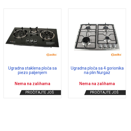
Ugradna staklena ploča sa
Ugradna ploča sa 4 gorionika
piezo paljenjem
na plin Nurgaz
Nema na zalihama
Nema na zalihama
PROČITAJTE JOŠ
PROČITAJTE JOŠ