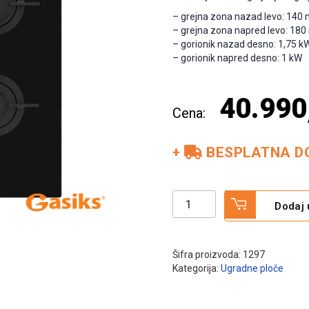
– grejna zona nazad levo: 14
– grejna zona napred levo: 1
– gorionik nazad desno: 1,75 k
– gorionik napred desno: 1 kW
40.990
+
BESPLATNA D
BEKO
Dodaj 
Ugradna
ploča
HILM
64222
Šifra proizvoda:
1297
S
Kategorija:
Ugradne ploče
količina