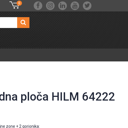
0
dna ploča HILM 64222
jne zone + 2 gorionika: