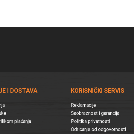
ternative:
E I DOSTAVA
KORISNIČKI SERVIS
nja
Reklamacije
uke
Saobraznost i garancija
rilikom plaćanja
Politika privatnosti
Odricanje od odgovornosti