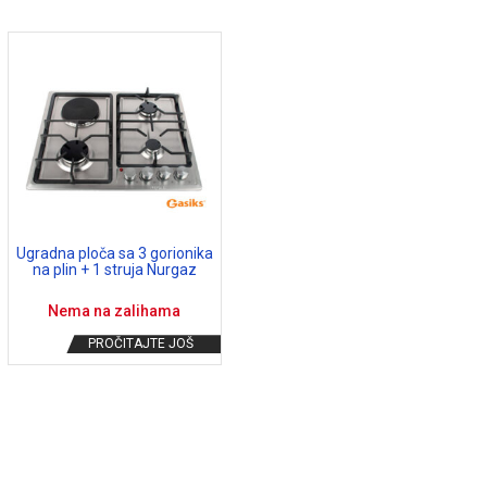
Ugradna ploča sa 3 gorionika
na plin + 1 struja Nurgaz
Nema na zalihama
PROČITAJTE JOŠ