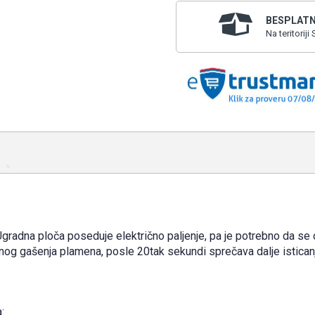
BESPLATN
Na teritorij
gradna ploča poseduje električno paljenje, pa je potrebno da se o
nog gašenja plamena, posle 20tak sekundi sprečava dalje isticanj
: