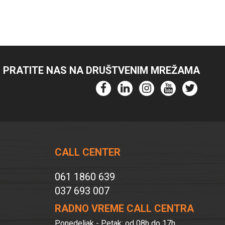
PRATITE NAS NA DRUŠTVENIM MREŽAMA
CALL CENTER
061 1860 639
037 693 007
RADNO VREME CALL CENTRA
Ponedeljak - Petak: od 08h do 17h