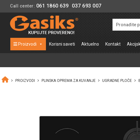
061 1860 639
037 693 007
Call center:
,
Proizvodi
Korisni saveti
Aktuelno
Kontakt
Akcijs
PROIZVODI
PLINSKA OPREMA ZA KUVANJE
UGRADNE PLOČE