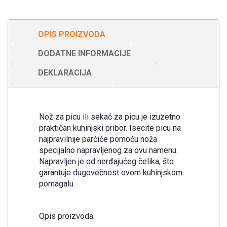
OPIS PROIZVODA
DODATNE INFORMACIJE
DEKLARACIJA
Nož za picu ili sekač za picu je izuzetno
praktičan kuhinjski pribor. Isecite picu na
najpravilnije parčiće pomoću noža
specijalno napravljenog za ovu namenu.
Napravljen je od nerđajućeg čelika, što
garantuje dugovečnost ovom kuhinjskom
pomagalu.
Opis proizvoda: