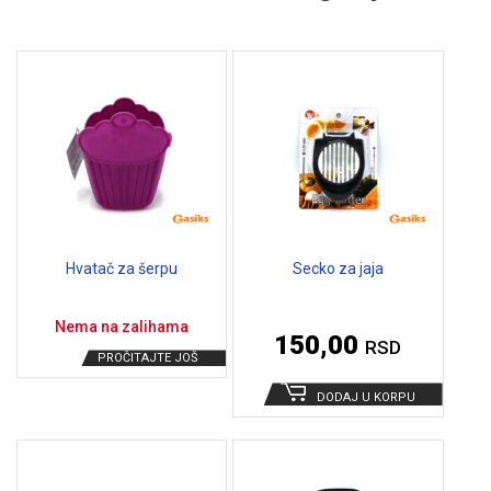
Hvatač za šerpu
Secko za jaja
Nema na zalihama
150,00
RSD
PROČITAJTE JOŠ
DODAJ U KORPU