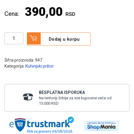
390,00
RSD
Nož
Alternative:
Dodaj u korpu
za
picu
količina
Šifra proizvoda:
947
Kategorija:
Kuhinjski pribor
BESPLATNA ISPORUKA
Na teritoriji Srbije za sve kupovine veće od
15.000 RSD