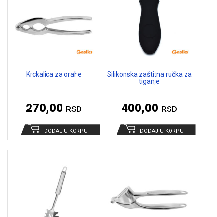
Krckalica za orahe
Silikonska zaštitna ručka za
tiganje
270,00
400,00
RSD
RSD
DODAJ U KORPU
DODAJ U KORPU