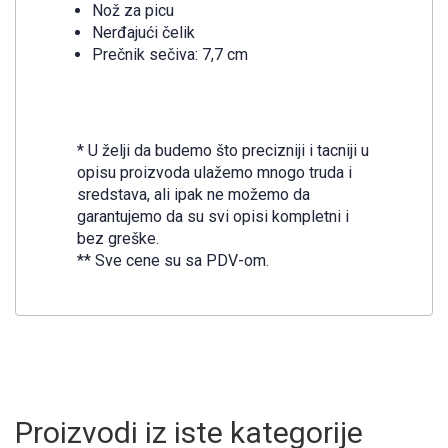
Nož za picu
Nerđajući čelik
Prečnik sečiva: 7,7 cm
* U želji da budemo što precizniji i tacniji u
opisu proizvoda ulažemo mnogo truda i
sredstava, ali ipak ne možemo da
garantujemo da su svi opisi kompletni i
bez greške.
** Sve cene su sa PDV-om.
Proizvodi iz iste kategorije