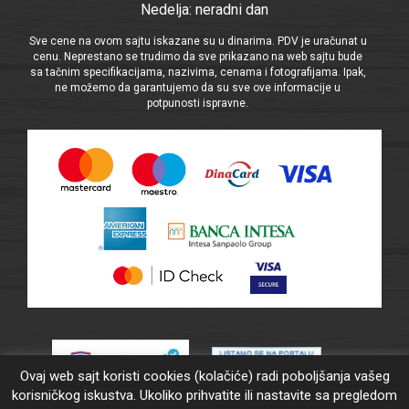
Nedelja: neradni dan
Sve cene na ovom sajtu iskazane su u dinarima. PDV je uračunat u
cenu. Neprestano se trudimo da sve prikazano na web sajtu bude
sa tačnim specifikacijama, nazivima, cenama i fotografijama. Ipak,
ne možemo da garantujemo da su sve ove informacije u
potpunosti ispravne.
Ovaj web sajt koristi cookies (kolačiće) radi poboljšanja vašeg
korisničkog iskustva. Ukoliko prihvatite ili nastavite sa pregledom