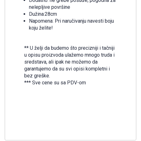
Dodatno: ne grebe posuđe, pogodna za
nelepljive površine
Dužina:28cm
Napomena: Pri naručivanju navesti boju
koju želite!
** U želji da budemo što precizniji i tačniji
u opisu proizvoda ulažemo mnogo truda i
sredstava, ali ipak ne možemo da
garantujemo da su svi opisi kompletni i
bez greške.
*** Sve cene su sa PDV-om