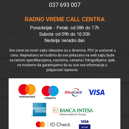
037 693 007
RADNO VREME CALL CENTRA
Ponedeljak - Petak: od 08h do 17h
Subota: od 09h do 16:30h
Nedelja: neradni dan
Sve cene na ovom sajtu iskazane su u dinarima. PDV je uračunat u
cenu. Neprestano se trudimo da sve prikazano na web sajtu bude
sa tačnim specifikacijama, nazivima, cenama i fotografijama. Ipak,
ne možemo da garantujemo da su sve ove informacije u
potpunosti ispravne.