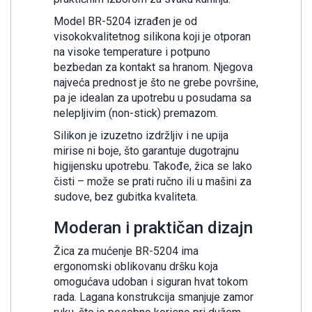
Model BR-5204 izrađen je od
visokokvalitetnog silikona koji je otporan
na visoke temperature i potpuno
bezbedan za kontakt sa hranom. Njegova
najveća prednost je što ne grebe površine,
pa je idealan za upotrebu u posudama sa
nelepljivim (non-stick) premazom.
Silikon je izuzetno izdržljiv i ne upija
mirise ni boje, što garantuje dugotrajnu
higijensku upotrebu. Takođe, žica se lako
čisti – može se prati ručno ili u mašini za
sudove, bez gubitka kvaliteta.
Moderan i praktičan dizajn
Žica za mućenje BR-5204 ima
ergonomski oblikovanu dršku koja
omogućava udoban i siguran hvat tokom
rada. Lagana konstrukcija smanjuje zamor