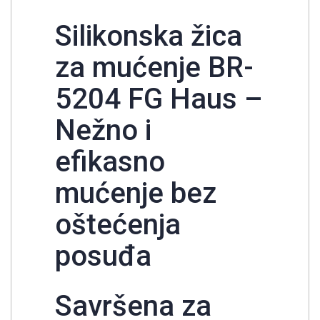
Silikonska žica
za mućenje BR-
5204 FG Haus –
Nežno i
efikasno
mućenje bez
oštećenja
posuđa
Savršena za