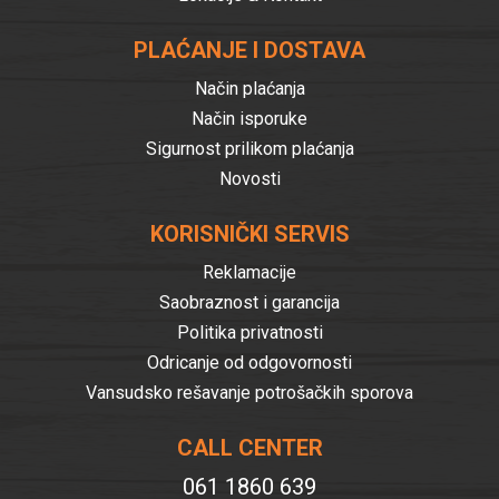
PLAĆANJE I DOSTAVA
Način plaćanja
Način isporuke
Sigurnost prilikom plaćanja
Novosti
KORISNIČKI SERVIS
Reklamacije
Saobraznost i garancija
Politika privatnosti
Odricanje od odgovornosti
Vansudsko rešavanje potrošačkih sporova
CALL CENTER
061 1860 639