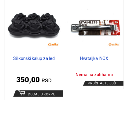
Silikonski kalup za led
Hvataljka INOX
Nema na zalihama
350,00
RSD
PROČITAJTE JOŠ
DODAJ U KORPU