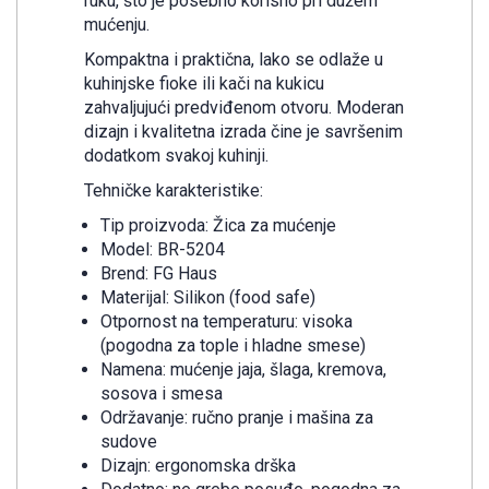
ruku, što je posebno korisno pri dužem
mućenju.
Kompaktna i praktična, lako se odlaže u
kuhinjske fioke ili kači na kukicu
zahvaljujući predviđenom otvoru. Moderan
dizajn i kvalitetna izrada čine je savršenim
dodatkom svakoj kuhinji.
Tehničke karakteristike:
Tip proizvoda: Žica za mućenje
Model: BR-5204
Brend: FG Haus
Materijal: Silikon (food safe)
Otpornost na temperaturu: visoka
(pogodna za tople i hladne smese)
Namena: mućenje jaja, šlaga, kremova,
sosova i smesa
Održavanje: ručno pranje i mašina za
sudove
Dizajn: ergonomska drška