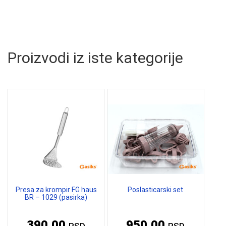
Proizvodi iz iste kategorije
Presa za krompir FG haus
Poslasticarski set
BR – 1029 (pasirka)
390,00
950,00
RSD
RSD