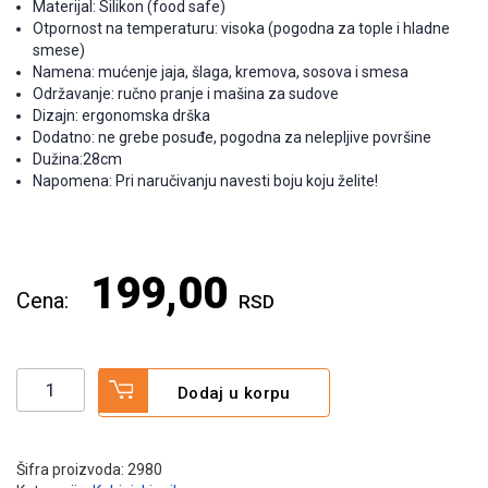
Materijal: Silikon (food safe)
Otpornost na temperaturu: visoka (pogodna za tople i hladne
smese)
Namena: mućenje jaja, šlaga, kremova, sosova i smesa
Održavanje: ručno pranje i mašina za sudove
Dizajn: ergonomska drška
Dodatno: ne grebe posuđe, pogodna za nelepljive površine
Dužina:28cm
Napomena: Pri naručivanju navesti boju koju želite!
199,00
RSD
Silikonske
Alternative:
Dodaj u korpu
mutilice
količina
Šifra proizvoda:
2980