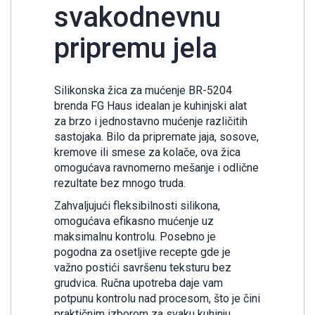
svakodnevnu
pripremu jela
Silikonska žica za mućenje BR-5204
brenda FG Haus idealan je kuhinjski alat
za brzo i jednostavno mućenje različitih
sastojaka. Bilo da pripremate jaja, sosove,
kremove ili smese za kolače, ova žica
omogućava ravnomerno mešanje i odlične
rezultate bez mnogo truda.
Zahvaljujući fleksibilnosti silikona,
omogućava efikasno mućenje uz
maksimalnu kontrolu. Posebno je
pogodna za osetljive recepte gde je
važno postići savršenu teksturu bez
grudvica. Ručna upotreba daje vam
potpunu kontrolu nad procesom, što je čini
praktičnim izborom za svaku kuhinju.