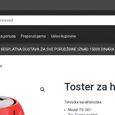
ka ponuda
Preporučujemo
Uslovi kupovine
BESPLATNA DOSTAVA ZA SVE PORUDŽBINE IZNAD 15000 DINARA
EB
Toster za 
Tehničke karakteristike:
Model: FS-301
Tip: Toster za hleb