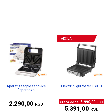
AKCIJA!
Aparat za tople sendviče
Električni gril toster FS013
Esperanza
Origi
5.990,00
2.290,00
RSD
RSD
cena
5.391,00
RSD
je