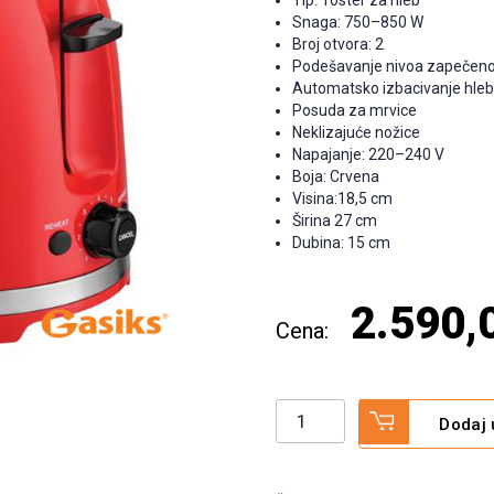
Snaga: 750–850 W
Broj otvora: 2
Podešavanje nivoa zapečeno
Automatsko izbacivanje hle
Posuda za mrvice
Neklizajuće nožice
Napajanje: 220–240 V
Boja: Crvena
Visina:18,5 cm
Širina 27 cm
Dubina: 15 cm
2.590,
Toster
Dodaj 
za
hleb
količina