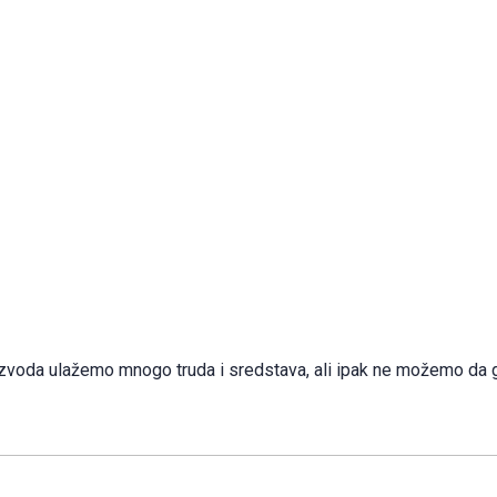
proizvoda ulažemo mnogo truda i sredstava, ali ipak ne možemo da 