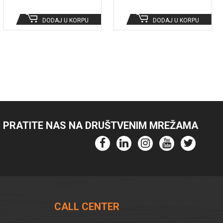
bila:
Trenutna
5.990
cena
DODAJ U KORPU
DODAJ U KORPU
je:
5.391,00 RSD.
PRATITE NAS NA DRUŠTVENIM MREŽAMA
CALL CENTER