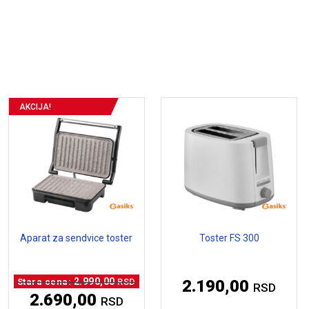
AKCIJA!
Aparat za sendvice toster
Toster FS 300
Originalna
2.990,00
RSD
2.190,00
RSD
cena
2.690,00
RSD
je