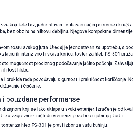
 sve koji žele brz, jednostavan i efikasan način pripreme doručka
a, bez obzira na njihovu debljinu. Njegove kompaktne dimenzije 
om tostu svakog jutra. Uređaj je jednostavan za upotrebu, a p
 zlatnu ili intenzivno hrskavu koricu, toster za hleb FS-301 pruža
jeste mogućnost preciznog podešavanja jačine pečenja. Zahvaljuj
ili tost hlebu.
 i prekida rada povećavaju sigurnost i praktičnost korišćenja. Ne
ržavanje i čišćenje.
n i pouzdane performanse
izajnom koji se lako uklapa u svaki enterijer. Izrađen je od kval
brzo zagrevanje i uštedu vremena, posebno u jutarnjoj žurbi.
, toster za hleb FS-301 je pravi izbor za vašu kuhinju.