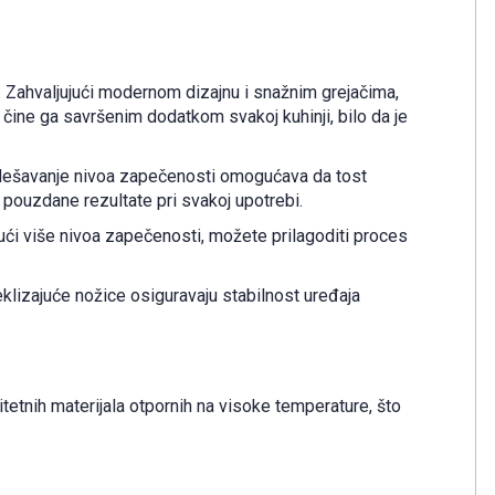
. Zahvaljujući modernom dizajnu i snažnim grejačima,
čine ga savršenim dodatkom svakoj kuhinji, bilo da je
odešavanje nivoa zapečenosti omogućava da tost
 pouzdane rezultate pri svakoj upotrebi.
ući više nivoa zapečenosti, možete prilagoditi proces
klizajuće nožice osiguravaju stabilnost uređaja
itetnih materijala otpornih na visoke temperature, što