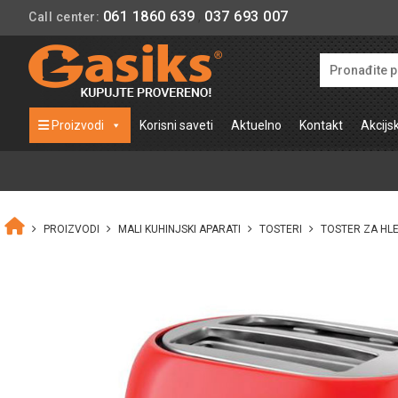
061 1860 639
037 693 007
Call center:
,
Proizvodi
Korisni saveti
Aktuelno
Kontakt
Akcijs
PROIZVODI
MALI KUHINJSKI APARATI
TOSTERI
TOSTER ZA HL