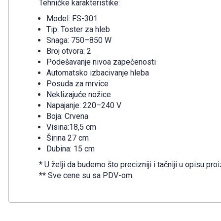
Tehničke karakteristike:
Model: FS-301
Tip: Toster za hleb
Snaga: 750–850 W
Broj otvora: 2
Podešavanje nivoa zapečenosti
Automatsko izbacivanje hleba
Posuda za mrvice
Neklizajuće nožice
Napajanje: 220–240 V
Boja: Crvena
Visina:18,5 cm
Širina 27 cm
Dubina: 15 cm
* U želji da budemo što precizniji i tačniji u opisu 
** Sve cene su sa PDV-om.