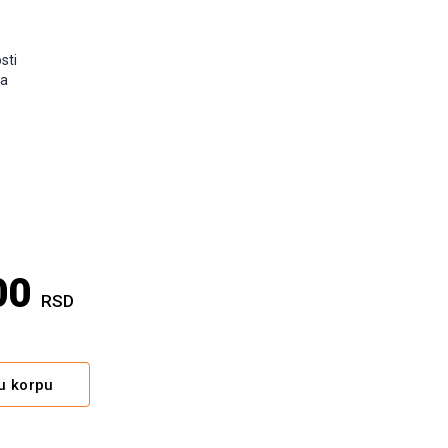
sti
ba
00
RSD
Alternative:
u korpu