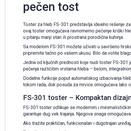
pečen tost
Toster za hleb FS-301 predstavlja idealno rešenje za
ovaj toster omogućava ravnomerno pečenje kriški hleb
u pitanju manji stan ili prostrana porodična kuhinja.
Sa modelom FS-301 možete uživati u savršeno hrskav
pripremite tačno po vašem ukusu. Bilo da volite blago
Jedna od ključnih prednosti koje nudi toster FS-301 
pečenja različitim vrstama hleba – belom, integralnom 
Dodatne funkcije poput automatskog izbacivanja hleba
tokom rada, dok posuda za mrvice omogućava lako od
FS-301 toster – Kompaktan dizaj
FS-301 toster odlikuje se modernim i minimalističkim d
garantuje dug vek trajanja. Njegova snaga omogućava 
Ako tražite praktičan, funkcionalan i dugotrajan uređaj