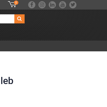
0
hleb