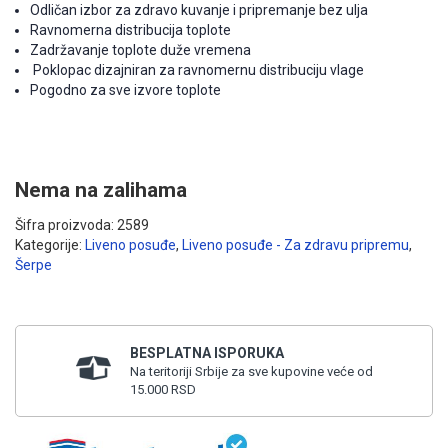
Odličan izbor za zdravo kuvanje i pripremanje bez ulja
Ravnomerna distribucija toplote
Zadržavanje toplote duže vremena
Poklopac dizajniran za ravnomernu distribuciju vlage
Pogodno za sve izvore toplote
Nema na zalihama
Šifra proizvoda:
2589
Kategorije:
Liveno posuđe
,
Liveno posuđe - Za zdravu pripremu
,
Šerpe
BESPLATNA ISPORUKA
Na teritoriji Srbije za sve kupovine veće od
15.000 RSD