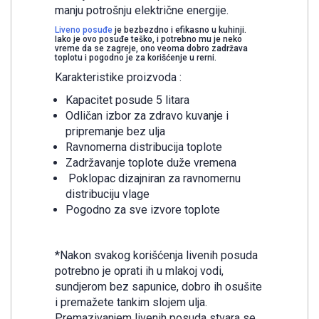
manju potrošnju električne energije.
Liveno posuđe
je bezbezdno i efikasno u kuhinji.
Iako je ovo posuđe teško, i potrebno mu je neko
vreme da se zagreje, ono veoma dobro zadržava
toplotu i pogodno je za korišćenje u rerni.
Karakteristike proizvoda :
Kapacitet posude 5 litara
Odličan izbor za zdravo kuvanje i
pripremanje bez ulja
Ravnomerna distribucija toplote
Zadržavanje toplote duže vremena
Poklopac dizajniran za ravnomernu
distribuciju vlage
Pogodno za sve izvore toplote
*Nakon svakog korišćenja livenih posuda
potrebno je oprati ih u mlakoj vodi,
sundjerom bez sapunice, dobro ih osušite
i premažete tankim slojem ulja.
Premazivanjem livenih posuda stvara se