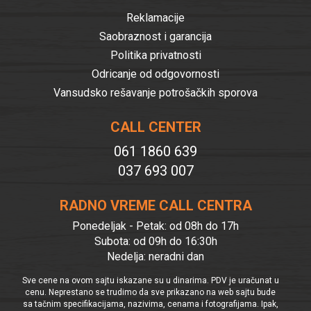
Reklamacije
Saobraznost i garancija
Politika privatnosti
Odricanje od odgovornosti
Vansudsko rešavanje potrošačkih sporova
CALL CENTER
061 1860 639
037 693 007
RADNO VREME CALL CENTRA
Ponedeljak - Petak: od 08h do 17h
Subota: od 09h do 16:30h
Nedelja: neradni dan
Sve cene na ovom sajtu iskazane su u dinarima. PDV je uračunat u
cenu. Neprestano se trudimo da sve prikazano na web sajtu bude
sa tačnim specifikacijama, nazivima, cenama i fotografijama. Ipak,