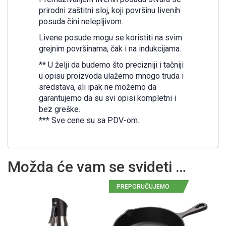
prirodni zaštitni sloj, koji površinu livenih
posuda čini nelepljivom.
Livene posude mogu se koristiti na svim
grejnim površinama, čak i na indukcijama.
** U želji da budemo što precizniji i tačniji
u opisu proizvoda ulažemo mnogo truda i
sredstava, ali ipak ne možemo da
garantujemo da su svi opisi kompletni i
bez greške.
*** Sve cene su sa PDV-om.
Možda će vam se svideti …
PREPORUČUJEMO