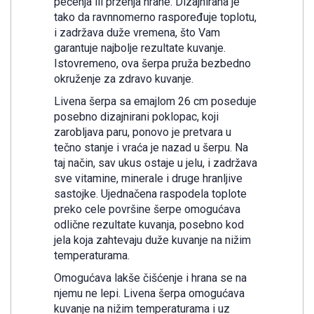
pečenja ili prženja hrane. Dizajnirana je
tako da ravnnomerno raspoređuje toplotu,
i zadržava duže vremena, što Vam
garantuje najbolje rezultate kuvanje.
Istovremeno, ova šerpa pruža bezbedno
okruženje za zdravo kuvanje.
Livena šerpa sa emajlom 26 cm poseduje
posebno dizajnirani poklopac, koji
zarobljava paru, ponovo je pretvara u
tečno stanje i vraća je nazad u šerpu. Na
taj način, sav ukus ostaje u jelu, i zadržava
sve vitamine, minerale i druge hranljive
sastojke. Ujednačena raspodela toplote
preko cele površine šerpe omogućava
odlične rezultate kuvanja, posebno kod
jela koja zahtevaju duže kuvanje na nižim
temperaturama.
Omogućava lakše čišćenje i hrana se na
njemu ne lepi. Livena šerpa omogućava
kuvanje na nižim temperaturama i uz