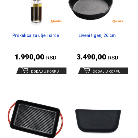
Prskalica za ulje i sirće
Liveni tiganj 26 cm
1.990,00
3.490,00
RSD
RSD
DODAJ U KORPU
DODAJ U KORPU