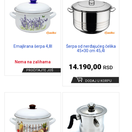
Emajlirana šerpa 4,8l
Šerpa od nerđajućeg čelika
45×30 cm 45,4l
Nema na zalihama
14.190,00
RSD
PROČITAJTE JOŠ
DODAJ U KORPU