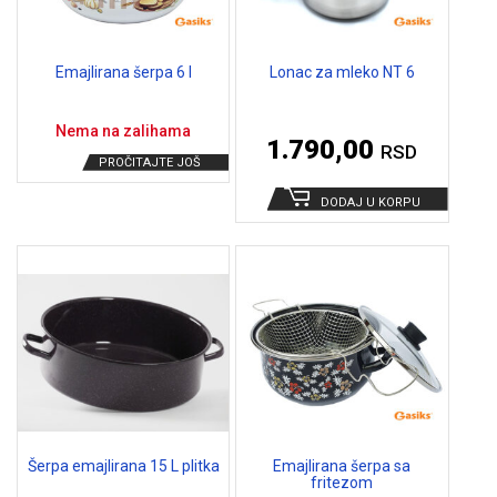
Emajlirana šerpa 6 l
Lonac za mleko NT 6
Nema na zalihama
1.790,00
RSD
PROČITAJTE JOŠ
DODAJ U KORPU
Šerpa emajlirana 15 L plitka
Emajlirana šerpa sa
fritezom