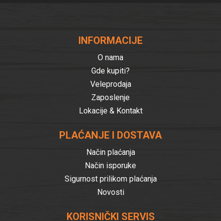
INFORMACIJE
O nama
Gde kupiti?
Veleprodaja
Zaposlenje
Lokacije & Kontakt
PLAĆANJE I DOSTAVA
Način plaćanja
Način isporuke
Sigurnost prilikom plaćanja
Novosti
KORISNIČKI SERVIS