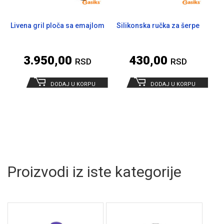
Livena gril ploča sa emajlom
Silikonska ručka za šerpe
3.950,00
430,00
RSD
RSD
DODAJ U KORPU
DODAJ U KORPU
Proizvodi iz iste kategorije