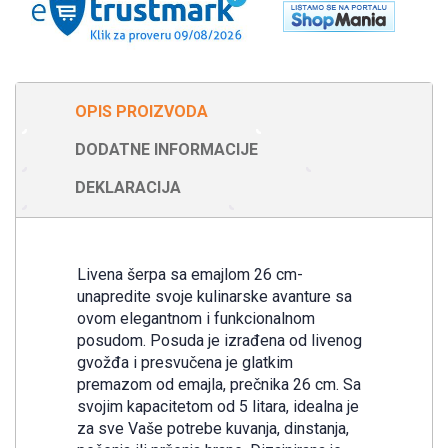
OPIS PROIZVODA
DODATNE INFORMACIJE
DEKLARACIJA
Livena šerpa sa emajlom 26 cm-
unapredite svoje kulinarske avanture sa
ovom elegantnom i funkcionalnom
posudom. Posuda je izrađena od livenog
gvožđa i presvučena je glatkim
premazom od emajla, prečnika 26 cm. Sa
svojim kapacitetom od 5 litara, idealna je
za sve Vaše potrebe kuvanja, dinstanja,